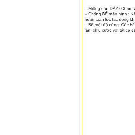
– Miếng dán DÀY 0.3mm và
– Chống BỂ màn hình : Nếu
hoàn toàn lực tác động k
– Bề mặt độ cứng: Các bề
lần, chịu xước với tất cả c