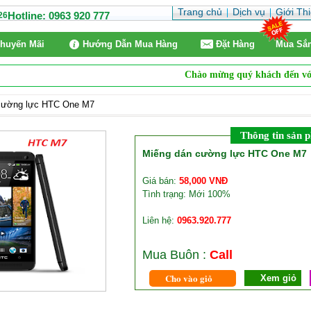
Trang chủ
Dịch vụ
Giới Th
Hotline: 0963 920 777
26
huyến Mãi
Hướng Dẫn Mua Hàng
Ðặt Hàng
Mua Sắ
Chào mừng quý khách đến với w
cường lực HTC One M7
Thông tin sản 
Miếng dán cường lực HTC One M7
Giá bán:
58,000 VNĐ
Tình trạng: Mới 100%
Liên hệ:
0963.920.777
Mua Buôn :
Call
Cho vào giỏ
Xem giỏ