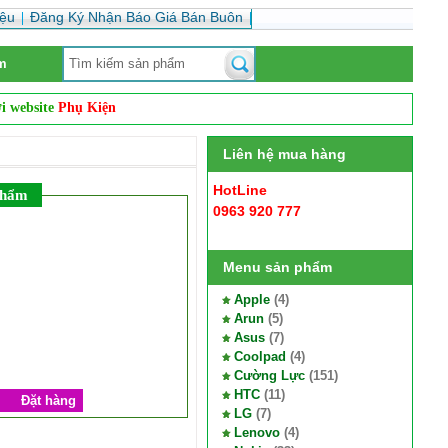
iệu
Đăng Ký Nhận Báo Giá Bán Buôn
m
ebsite
Phụ Kiện Bán Buôn
. Website chuyên
sỉ và lẻ
các mặt hàng phụ kiện
Liên hệ mua hàng
HotLine
phẩm
0963 920 777
Menu sản phẩm
Apple
(4)
Arun
(5)
Asus
(7)
Coolpad
(4)
Cường Lực
(151)
HTC
(11)
Đặt hàng
LG
(7)
Lenovo
(4)