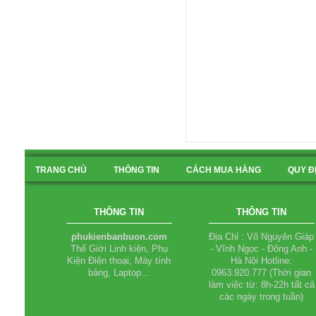
TRANG CHỦ
THÔNG TIN
CÁCH MUA HÀNG
QUY Đ
BẢN ĐỒ
THÔNG TIN
THÔNG TIN
phukienbanbuon.com
Địa Chỉ : Võ Nguyên Giáp
Thế Giới Linh kiện, Phụ
- Vĩnh Ngọc - Đông Anh -
Kiện Điện thoại, Máy tính
Hà Nội Hotline:
bảng, Laptop...
0963.920.777 (Thời gian
làm việc từ: 8h-22h tất cả
các ngày trong tuần)