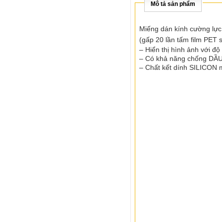
Mô tả sản phẩm
Miếng dán kính cường lực
(gấp 20 lần tấm film PET 
– Hiển thị hình ảnh với độ
– Có khả năng chống DẦU,
– Chất kết dính SILICON 