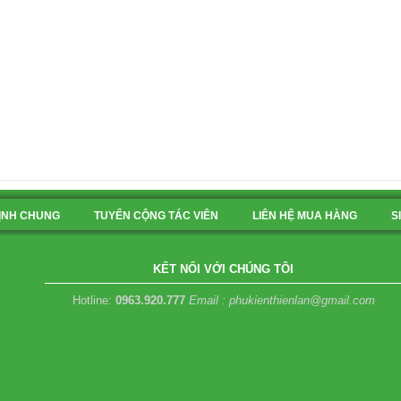
ỊNH CHUNG
TUYỂN CỘNG TÁC VIÊN
LIÊN HỆ MUA HÀNG
S
KẾT NỐI VỚI CHÚNG TÔI
Hotline:
0963.920.777
Email : phukienthienlan@gmail.com