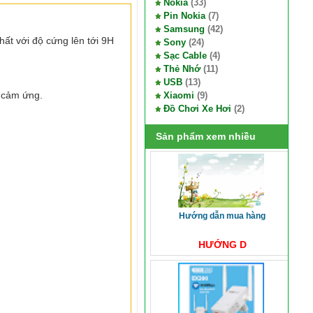
Nokia
(33)
Pin Nokia
(7)
Samsung
(42)
t với độ cứng lên tới 9H
Sony
(24)
Sạc Cable
(4)
Thẻ Nhớ
(11)
USB
(13)
 cảm ứng.
Xiaomi
(9)
Đồ Chơi Xe Hơi
(2)
Sản phẩm xem nhiều
hướng dẫn mua hàng
HƯỚNG D