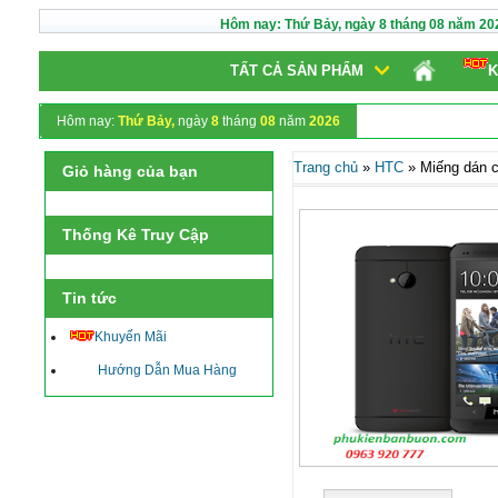
Hôm nay:
Thứ Bảy,
ngày
8
tháng
08
năm
20
TẤT CẢ SẢN PHẨM
K
Hôm nay:
Thứ Bảy,
ngày
8
tháng
08
năm
2026
Trang chủ
»
HTC
»
Miếng dán 
Giỏ hàng của bạn
Thống Kê Truy Cập
Tin tức
Khuyến Mãi
Hướng Dẫn Mua Hàng