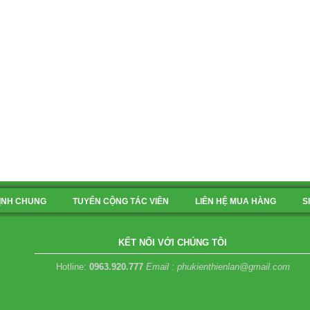
ỊNH CHUNG
TUYỂN CỘNG TÁC VIÊN
LIÊN HỆ MUA HÀNG
S
KẾT NỐI VỚI CHÚNG TÔI
Hotline:
0963.920.777
Email : phukienthienlan@gmail.com