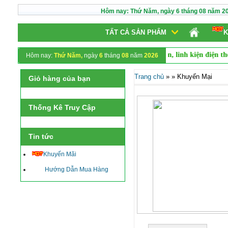
Hôm nay:
Thứ Năm,
ngày
6
tháng
08
năm
2
TẤT CẢ SẢN PHẨM
K
 Buôn
. Website chuyên
sỉ và lẻ
các mặt hàng phụ kiện, linh kiện điện tho
Hôm nay:
Thứ Năm,
ngày
6
tháng
08
năm
2026
Trang chủ
»
»
Khuyến Mại
Giỏ hàng của bạn
Thống Kê Truy Cập
Tin tức
Khuyến Mãi
Hướng Dẫn Mua Hàng