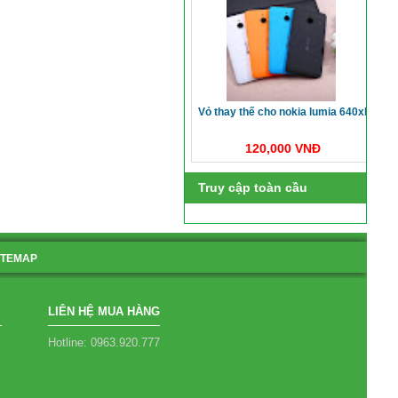
vỏ thay thế cho nokia lumia 640xl
120,000 VNĐ
Truy cập toàn cầu
ITEMAP
LIÊN HỆ MUA HÀNG
Hotline: 0963.920.777