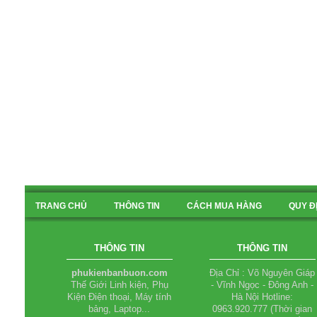
TRANG CHỦ
THÔNG TIN
CÁCH MUA HÀNG
QUY Đ
BẢN ĐỒ
THÔNG TIN
THÔNG TIN
phukienbanbuon.com
Địa Chỉ : Võ Nguyên Giáp
Thế Giới Linh kiện, Phụ
- Vĩnh Ngọc - Đông Anh -
Kiện Điện thoại, Máy tính
Hà Nội Hotline:
bảng, Laptop...
0963.920.777 (Thời gian