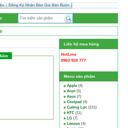
iệu
Đăng Ký Nhận Báo Giá Bán Buôn
m
Liên hệ mua hàng
HotLine
phẩm
0963 920 777
Menu sản phẩm
Apple
(4)
Arun
(5)
Asus
(7)
Coolpad
(4)
Cường Lực
(151)
HTC
(11)
LG
(7)
Lenovo
(4)