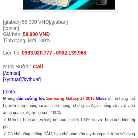
[giaban] 58,000 VNĐ[/giaban]
[tomtat]
Giá bán:
58,000 VNĐ
Tình trạng: Mới 100%
Liên hệ:
0963.920.777 - 0902.139.968
Mua Buôn :
Call
[/tomtat]
[kythuat]
[/kythuat]
[mota]
Miếng
dán cường lực
Samsung Galaxy J7 2016
Glass
chính hãng thế
hệ mới siêu chống xước, siêu mỏng, chống va đập, chống vỡ, vát viền
xung quanh, độ trong suốt 100%
✓
Hiển thị hình ảnh với độ nét cao lên tới 100% so với hình ảnh hiển thị
gốc.
✓
Có khả năng chống DẦU, hạn chế bám vân tay trong quá trình sử dụng