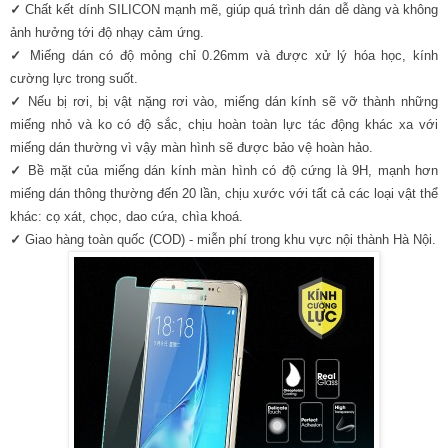
✓
Chất kết dính SILICON mạnh mẽ, giúp quá trình dán dễ dàng và không
ảnh hưởng tới độ nhạy cảm ứng.
✓
Miếng dán có độ mỏng chỉ 0.26mm và được xử lý hóa học, kính
cường lực trong suốt.
✓
Nếu bị rơi, bị vật nặng rơi vào, miếng dán kính sẽ vỡ thành những
miếng nhỏ và ko có độ sắc, chịu hoàn toàn lực tác động khác xa với
miếng dán thường vì vậy màn hình sẽ được bảo vệ hoàn hảo.
✓
Bề mặt của miếng dán kính màn hình có độ cứng là 9H, mạnh hơn
miếng dán thông thường đến 20 lần, chịu xước với tất cả các loại vật thể
khác: cọ xát, chọc, dao cứa, chìa khoá.
✓
Giao hàng toàn quốc (COD) - miễn phí trong khu vực nội thành Hà Nội.