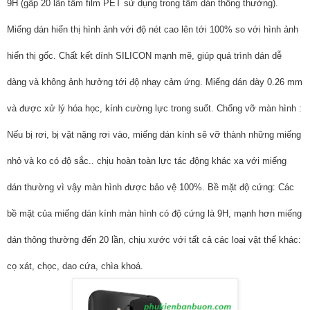
9H (gấp 20 lần tấm film PET sử dụng trong tấm dán thông thường).
Miếng dán hiển thị hình ảnh với độ nét cao lên tới 100% so với hình ảnh
hiển thị gốc. Chất kết dính SILICON mạnh mẽ, giúp quá trình dán dễ
dàng và không ảnh hưởng tới độ nhạy cảm ứng. Miếng dán dày 0.26 mm
và được xử lý hóa học, kính cường lực trong suốt. Chống vỡ màn hình :
Nếu bị rơi, bị vật nặng rơi vào, miếng dán kính sẽ vỡ thành những miếng
nhỏ và ko có độ sắc.. chịu hoàn toàn lực tác động khác xa với miếng
dán thường vì vậy màn hình được bảo vệ 100%. Bề mặt độ cứng: Các
bề mặt của miếng dán kính màn hình có độ cứng là 9H, mạnh hơn miếng
dán thông thường đến 20 lần, chịu xước với tất cả các loại vật thể khác:
cọ xát, chọc, dao cứa, chìa khoá.