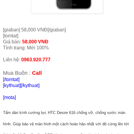
[giaban] 58,000 VNĐ[/giaban]
[tomtat]
Giá bán:
58,000 VNĐ
Tình trạng: Mới 100%
Liên hệ:
0963.920.777
Mua Buôn :
Call
[/tomtat]
[kythuat]
[/kythuat]
[mota]
Tấm dán kính cường lực HTC Desire 616 chống vỡ, chống xước màn
hình. Giúp bảo vệ màn hình một cách hoàn hảo nhất với độ cứng lên tới