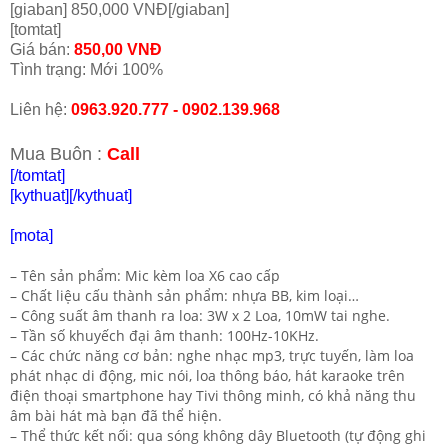
[giaban] 850,000 VNĐ[/giaban]
[tomtat]
Giá bán:
850,00 VNĐ
Tình trạng: Mới 100%
Liên hệ:
0963.920.777 - 0902.139.968
Mua Buôn :
Call
[/tomtat]
[kythuat]
[/kythuat]
[mota]
– Tên sản phẩm: Mic kèm loa X6 cao cấp
– Chất liệu cấu thành sản phẩm: nhựa BB, kim loại…
– Công suất âm thanh ra loa: 3W x 2 Loa, 10mW tai nghe.
– Tần số khuyếch đại âm thanh: 100Hz-10KHz.
– Các chức năng cơ bản: nghe nhạc mp3, trực tuyến, làm loa
phát nhạc di động, mic nói, loa thông báo, hát karaoke trên
điện thoại smartphone hay Tivi thông minh, có khả năng thu
âm bài hát mà bạn đã thể hiện.
– Thể thức kết nối: qua sóng không dây Bluetooth (tự động ghi