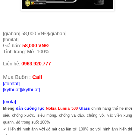
[giaban] 58,000 VNĐ[/giaban]
[tomtat]
Giá bán:
58,000 VNĐ
Tình trạng: Mới 100%
Liên hệ:
0963.920.777
Mua Buôn :
Call
[/tomtat]
[kythuat]
[/kythuat]
[mota]
Miếng
dán cường lực
Nokia Lumia 530
Glass
chính hãng thế hệ mới
siêu chống xước, siêu mỏng, chống va đập, chống vỡ, vát viền xung
quanh, độ trong suốt 100%
✓
Hiển thị hình ảnh với độ nét cao lên tới 100% so với hình ảnh hiển thị