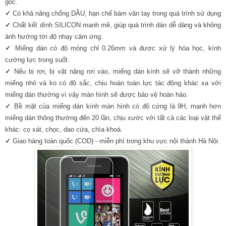
gốc.
✓
Có khả năng chống DẦU, hạn chế bám vân tay trong quá trình sử dụng
✓
Chất kết dính SILICON mạnh mẽ, giúp quá trình dán dễ dàng và không
ảnh hưởng tới độ nhạy cảm ứng.
✓
Miếng dán có độ mỏng chỉ 0.26mm và được xử lý hóa học, kính
cường lực trong suốt.
✓
Nếu bị rơi, bị vật nặng rơi vào, miếng dán kính sẽ vỡ thành những
miếng nhỏ và ko có độ sắc, chịu hoàn toàn lực tác động khác xa với
miếng dán thường vì vậy màn hình sẽ được bảo vệ hoàn hảo.
✓
Bề mặt của miếng dán kính màn hình có độ cứng là 9H, mạnh hơn
miếng dán thông thường đến 20 lần, chịu xước với tất cả các loại vật thể
khác: cọ xát, chọc, dao cứa, chìa khoá.
✓
Giao hàng toàn quốc (COD) - miễn phí trong khu vực nội thành Hà Nội.