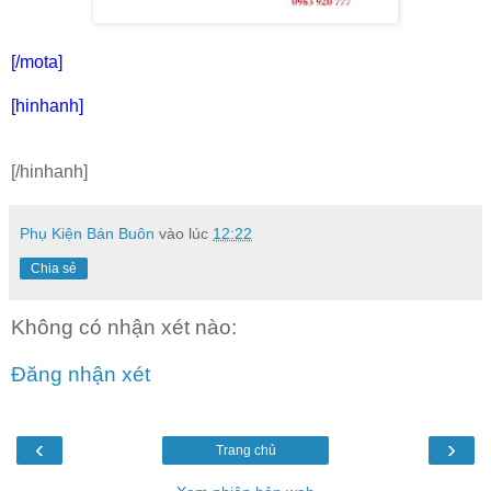
[/mota]
[hinhanh]
[/hinhanh]
Phụ Kiện Bán Buôn
vào lúc
12:22
Chia sẻ
Không có nhận xét nào:
Đăng nhận xét
‹
›
Trang chủ