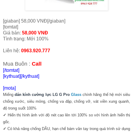
[giaban] 58,000 VNĐ[/giaban]
[tomtat]
Giá bán:
58,000 VNĐ
Tình trạng: Mới 100%
Liên hệ:
0963.920.777
Mua Buôn :
Call
[/tomtat]
[kythuat]
[/kythuat]
[mota]
Miếng
dán kính cường lực LG G Pro
Glass
chính hãng thế hệ mới siêu
chống xước, siêu mỏng, chống va đập, chống vỡ, vát viền xung quanh,
độ trong suốt 100%
✓
Hiển thị hình ảnh với độ nét cao lên tới 100% so với hình ảnh hiển thị
gốc.
✓
Có khả năng chống DẦU, hạn chế bám vân tay trong quá trình sử dụng