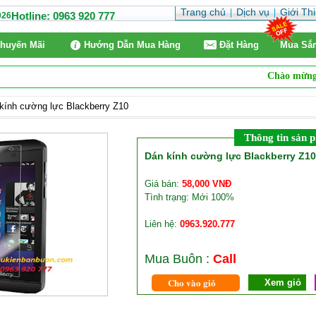
Trang chủ
Dịch vụ
Giới Th
Hotline: 0963 920 777
026
huyến Mãi
Hướng Dẫn Mua Hàng
Ðặt Hàng
Mua Sắ
Chào mừng quý
kính cường lực Blackberry Z10
Thông tin sản 
Dán kính cường lực Blackberry Z1
Giá bán:
58,000 VNĐ
Tình trạng: Mới 100%
Liên hệ:
0963.920.777
Mua Buôn :
Call
Cho vào giỏ
Xem giỏ