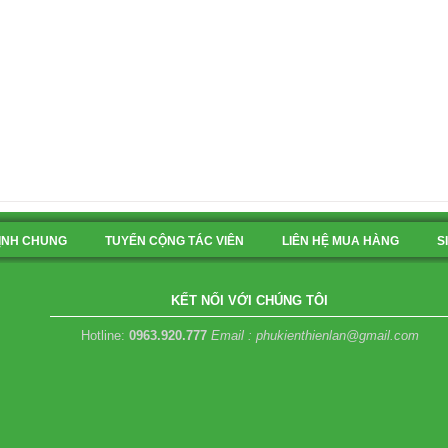
ỊNH CHUNG
TUYỂN CỘNG TÁC VIÊN
LIÊN HỆ MUA HÀNG
S
KẾT NỐI VỚI CHÚNG TÔI
Hotline:
0963.920.777
Email : phukienthienlan@gmail.com