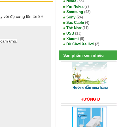
Nokia
(33)
Pin Nokia
(7)
Samsung
(42)
 với độ cứng lên tới 9H
Sony
(24)
Sạc Cable
(4)
Thẻ Nhớ
(11)
USB
(13)
Xiaomi
(9)
 cảm ứng.
Đồ Chơi Xe Hơi
(2)
Sản phẩm xem nhiều
hướng dẫn mua hàng
HƯỚNG D