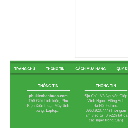
TRANG CHỦ
THÔNG TIN
CÁCH MUA HÀNG
QUY Đ
BẢN ĐỒ
THÔNG TIN
THÔNG TIN
phukienbanbuon.com
Địa Chỉ : Võ Nguyên Giáp
Thế Giới Linh kiện, Phụ
- Vĩnh Ngọc - Đông Anh -
Kiện Điện thoại, Máy tính
Hà Nội Hotline:
bảng, Laptop...
0963.920.777 (Thời gian
làm việc từ: 8h-22h tất cả
các ngày trong tuần)