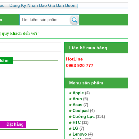
iệu
Đăng Ký Nhận Báo Giá Bán Buôn
m
 khách đến với website
Phụ Kiện Bán Buôn
. Website chuyên
sỉ và lẻ
các 
Liên hệ mua hàng
HotLine
phẩm
0963 920 777
0
Menu sản phẩm
Apple
(4)
Arun
(5)
Asus
(7)
Coolpad
(4)
Cường Lực
(151)
HTC
(11)
Đặt hàng
LG
(7)
Lenovo
(4)