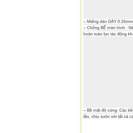
– Miếng dán DÀY 0.26mm v
– Chống BỂ màn hình : Nếu
hoàn toàn lực tác động k
– Bề mặt độ cứng: Các bề
lần, chịu xước với tất cả c