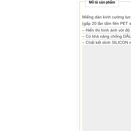
Mô tả sản phẩm
Miếng dán kính cường lực 
(gấp 20 lần tấm film PET 
– Hiển thị hình ảnh với độ
– Có khả năng chống DẦU,
– Chất kết dính SILICON 