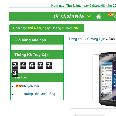
Hôm nay:
Thứ Năm,
ngày
6
tháng
08
năm
2
TẤT CẢ SẢN PHẨM
K
Hôm nay:
Thứ Năm,
ngày
6
tháng
08
năm
2026
Trang chủ
»
Cường Lực
»
Dán 
Giỏ hàng của bạn
Thống Kê Truy Cập
2
4
6
7
7
3
Tin tức
Khuyến Mãi
Hướng Dẫn Mua Hàng