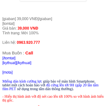
[giaban] 39,000 VNĐ[/giaban]
[tomtat]
Giá bán:
39
,000 VNĐ
Tình trạng: Mới 100%
Liên hệ:
0963.920.777
Mua Buôn :
Call
[/tomtat]
[kythuat]
[/kythuat]
[mota]
Miếng dán kính cường lực
giúp bảo vệ màn hình Smartphone,
tablet một cách hoàn hảo với
độ cứng lên tới 9H (gấp 20 lần tấm
film PET
sử dụng trong tấm dán thông thường).
- Hiển thị hình ảnh với độ nét cao lên tới 100% so với hình ảnh hiển
thị gốc.