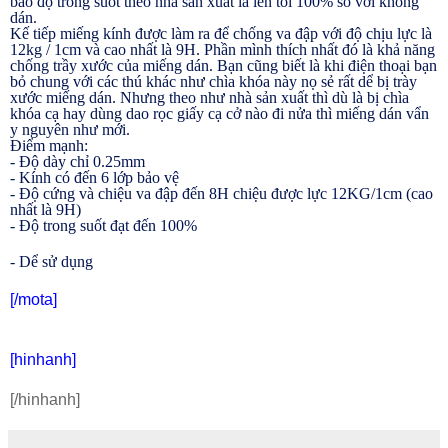
bảo độ trong suốt theo nhà sản xuất là lên tói 100% so với không
dán.
Kế tiếp miếng kính được làm ra để chống va đập với độ chịu lực là
12kg / 1cm và cao nhất là 9H. Phần mình thích nhất đó là khả năng
chống trầy xước của miếng dán. Bạn cũng biết là khi điện thoại bạn
bỏ chung với các thú khác như chìa khóa này nọ sẻ rất dể bị trày
xước miếng dán. Nhưng theo như nhà sản xuất thì dù là bị chìa
khóa cạ hay dùng dao rọc giấy cạ cở nào đi nửa thì miếng dán vẩn
y nguyên như mới.
Điểm mạnh:
- Độ dày chỉ 0.25mm
- Kính có đến 6 lớp bảo vệ
- Độ cứng và chiệu va đập đến 8H chiệu được lực 12KG/1cm (cao
nhất là 9H)
- Độ trong suốt đạt đến 100%
- Dể sử dụng
[/mota]
[hinhanh]
[/hinhanh]