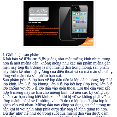
I. Giới thiệu sản phẩm
Kính bảo vệ
iPhone 6,6s
giống như một miếng kính nhựa trong
hơn là một miếng dán, không giống như các sản phẩm miếng dán
hiện nay trên thị trường là một miếng dán trong mỏng, sản phẩm
này thiến kế như mặt gương của điện thoại và có mà màu sắc cùng
tông với màu của sản phẩm bạn xài.
Sản phẩm gồm 6 lớp bảo vệ lớp đầu tiên là lớp đánh bóng, lớp 2 là
lớp kính, lớp 3 là lớp khung, lớp 4 là lớp kết hợp (lớp keo), lớp 5 là
lớp chống vỡ lớp 6 là lớp dán vào điện thoại. Lợi thế của việc kết
hợp 6 miếng này sẻ làm cho miếng kính trở nên cực kỳ cứng cáp.
Chắc các bạn cũng biết kính xe hơi khi bị vỡ sẻ không phải vỡ ra
từng mảnh mà là sẻ là những vết nứt do có lớp keo ở giửa lớp kính
ghép vào với nhau. Miếng dán này cũng sử dụng cơ chế tương tự
nên khi bị vỡ, nhìn hình phía dưới đây bạn sẻ hình dung rõ hơn.
Dù dày như thế như độ trong suốt của miếng dán vẫn được đảm