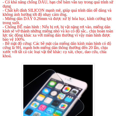
- Có khả năng chống DẦU, hạn chế bám vân tay trong quá trình sử
dụng
- Chất kết dính SILICON mạnh mẽ, giúp quá trình dán dễ dàng và
không ảnh hưởng tới độ nhạy cảm ứng.
- Miếng dán DÀY 0.26mm và được xử lý hóa học, kính cường lực
trong suốt.
- Chống BỂ màn hình : Nếu bị rơi, bị vật nặng rơi vào, miếng dán
kính sẽ vỡ thành những miếng nhỏ và ko có độ sắc.. chịu hoàn toàn
lực tác động khác xa với miếng dán thường vì vậy màn hình được
bảo vệ 100%.
- Bề mặt độ cứng: Các bề mặt của miếng dán kính màn hình có độ
cứng là 9H, mạnh hơn miếng dán thông thường
đến 20 lần, chịu
xước với tất cả các loại vật thể khác: cọ xát, chọc, dao cứa, chìa
khoá.